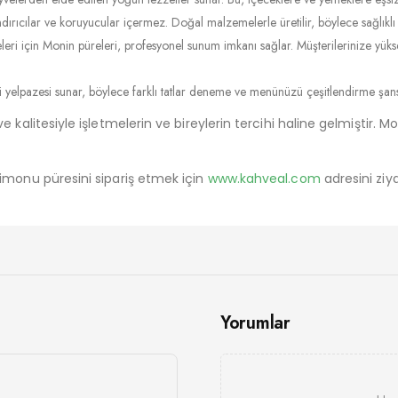
ndırıcılar ve koruyucular içermez. Doğal malzemelerle üretilir, böylece sağlıklı 
eleri için Monin püreleri, profesyonel sunum imkanı sağlar. Müşterilerinize yüks
i yelpazesi sunar, böylece farklı tatlar deneme ve menünüzü çeşitlendirme şans
kalitesiyle işletmelerin ve bireylerin tercihi haline gelmiştir. M
imonu püresini sipariş etmek için
www.kahveal.com
adresini ziya
Yorumlar