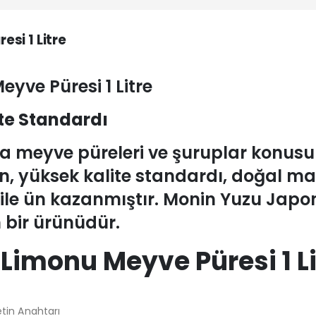
si 1 Litre
yve Püresi 1 Litre
ite Standardı
ana meyve püreleri ve şuruplar konu
n, yüksek kalite standardı, doğal ma
i ile ün kazanmıştır. Monin Yuzu Jap
 bir ürünüdür.
Limonu Meyve Püresi 1 Li
tin Anahtarı