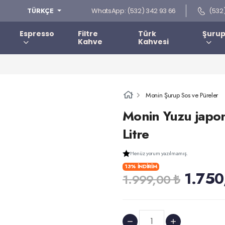
WhatsApp: (532) 342 93 66
(532
TÜRKÇE
Espresso
Filtre
Türk
Şurup
Kahve
Kahvesi
Monin Şurup Sos ve Püreler
Monin Yuzu japo
Litre
Henüz yorum yazılmamış.
13% İNDİRİM
1.750
1.999,00 ₺