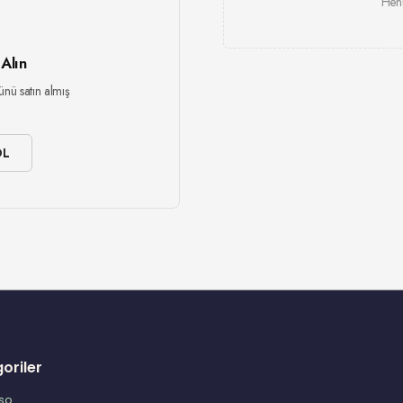
Henü
 Alın
ünü satın almış
OL
oriler
so