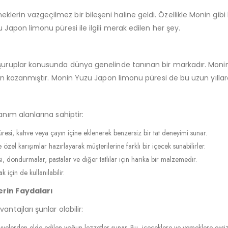
erin vazgeçilmez bir bileşeni haline geldi. Özellikle Monin gibi 
Japon limonu püresi ile ilgili merak edilen her şey.
 şuruplar konusunda dünya genelinde tanınan bir markadır. Monin
e ün kazanmıştır. Monin Yuzu Japon limonu püresi de bu uzun yıll
anım alanlarına sahiptir:
resi, kahve veya çayın içine eklenerek benzersiz bir tat deneyimi sunar.
e özel karışımlar hazırlayarak müşterilerine farklı bir içecek sunabilirler.
, dondurmalar, pastalar ve diğer tatlılar için harika bir malzemedir.
k için de kullanılabilir.
erin Faydaları
ntajları şunlar olabilir:
velerden elde edilen yoğun lezzetler sunar. Bu, içeceklere ve yemeklere eşsiz b