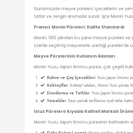
Günümüzde meyve püreleri, içeceklerin ve yemekl
tatlar ve zengin aromalar sunar. İşte Monin Yuzu 
Fransız Monin Püreleri: Kalite Standardı
Monin, 1912 yılından bu yana meyve püreleri ve
özenle seçilmiş meyvelerle ürettiği püreleri il
Meyve Pürelerinin Kullanım Alanları
Monin Yuzu Japon limonu püresi, çok çeşitli kull
Kahve ve Çay İçecekleri
: Yuzu Japon limonu pü
Kokteyller
: Kokteyl ustaları, Monin Yuzu püresi il
Dondurma ve Tatlılar
: Yuzu Japon limonu püresi
Yemekler
: Bazı yemek tariflerine özel tatlar katma
Ucuz Pürelere Kıyasla Kaliteli Markalı Ürünl
Monin Yuzu Japon limonu püresinin kalitesinin ava
Daha Yoğun Lezzet
: Monin püreleri, doğal mey