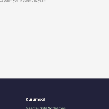
z yorum yok. İlk yorumu siz yazın!
Kurumsal
Mesafeli Satış Sözleşmesi