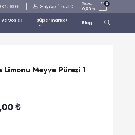
Sepet:
0
Giriş Yap
/
Kayıt Ol
) 342 93 66
0,00 ₺
 Ve Soslar
Süpermarket
Blog
n Limonu Meyve Püresi 1
,00 ₺