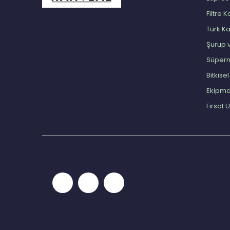
Filtre 
Türk K
Şurup 
Süper
Bitkise
Ekipm
Fırsat 