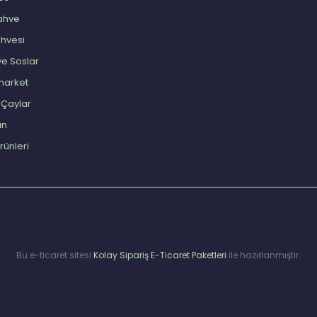
Kahve
ahvesi
ve Soslar
market
l Çaylar
an
Ürünleri
Bu e-ticaret sitesi
Kolay Sipariş E-Ticaret Paketleri
ile hazırlanmıştır.