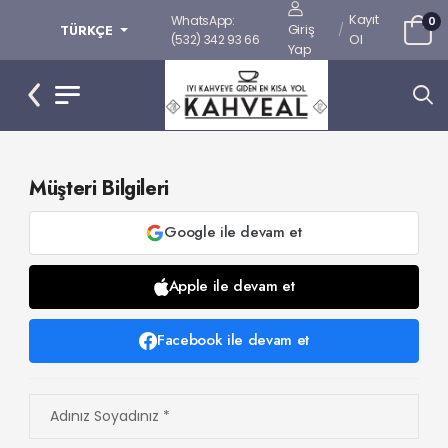
Kayıt
WhatsApp:
0
Giriş
/
TÜRKÇE
Ol
(532) 342 93 66
Yap
Müşteri Bilgileri
Google ile devam et
Apple ile devam et
Facebook ile devam et