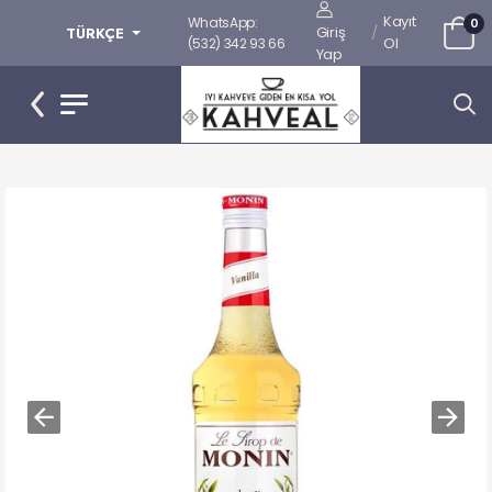
Kayıt
WhatsApp:
0
Giriş
/
TÜRKÇE
Ol
(532) 342 93 66
Yap