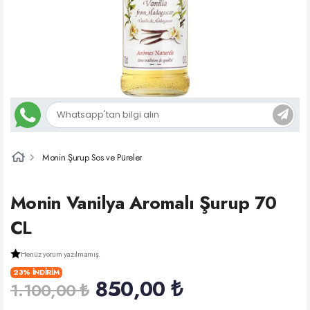
Monin Şurup Sos ve Püreler
Monin Vanilya Aromalı Şurup 70
CL
Henüz yorum yazılmamış.
23% İNDİRİM
850,00 ₺
1.100,00 ₺