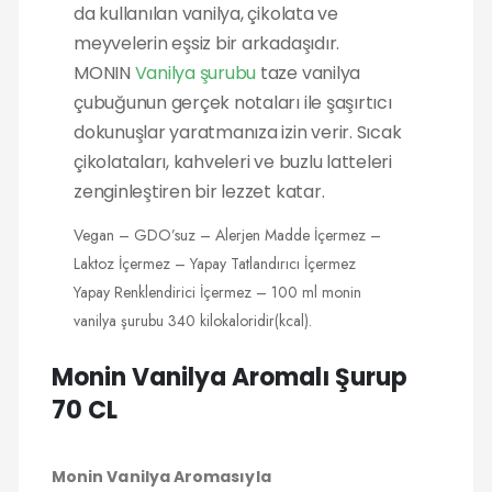
da kullanılan vanilya, çikolata ve
meyvelerin eşsiz bir arkadaşıdır.
MONIN
Vanilya şurubu
taze vanilya
çubuğunun gerçek notaları ile şaşırtıcı
dokunuşlar yaratmanıza izin verir. Sıcak
çikolataları, kahveleri ve buzlu latteleri
zenginleştiren bir lezzet katar.
Vegan – GDO’suz – Alerjen Madde İçermez –
Laktoz İçermez – Yapay Tatlandırıcı İçermez
Yapay Renklendirici İçermez – 100 ml monin
vanilya şurubu 340 kilokaloridir(kcal).
Monin Vanilya Aromalı Şurup
70 CL
Monin Vanilya Aromasıyla