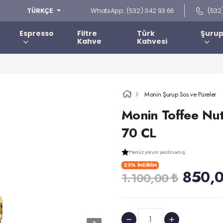
WhatsApp: (532) 342 93 66
(532
TÜRKÇE
Espresso
Filtre
Türk
Şurup
Kahve
Kahvesi
Monin Şurup Sos ve Püreler
Monin Toffee Nu
70 CL
Henüz yorum yazılmamış.
23% İNDİRİM
850,0
1.100,00 ₺