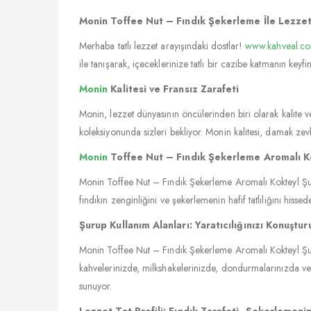
Monin Toffee Nut – Fındık Şekerleme İle Lezze
Merhaba tatlı lezzet arayışındaki dostlar!
www.kahveal.c
ile tanışarak, içeceklerinize tatlı bir cazibe katmanın keyf
Monin
Kalitesi ve Fransız Zarafeti
Monin, lezzet dünyasının öncülerinden biri olarak kalite ve 
koleksiyonunda sizleri bekliyor. Monin kalitesi, damak zev
Monin
Toffee Nut – Fındık Şekerleme Aromalı Ko
Monin Toffee Nut – Fındık Şekerleme Aromalı Kokteyl Şurub
fındıkın zenginliğini ve şekerlemenin hafif tatlılığını hisse
Şurup Kullanım Alanları: Yaratıcılığınızı Konuştur
Monin Toffee Nut – Fındık Şekerleme Aromalı Kokteyl Şurub
kahvelerinizde, milkshakelerinizde, dondurmalarınızda veya t
sunuyor.
Lezzet Tat Profili: Fındık Zarafeti, Şekerlemenin