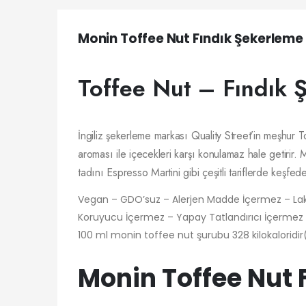
Monin Toffee Nut Fındık Şekerleme
Toffee Nut – Fındık 
İngiliz şekerleme markası Quality Street’in meşhur 
aroması ile içecekleri karşı konulamaz hale getirir
tadını Espresso Martini gibi çeşitli tariflerde keşfedeb
Vegan – GDO’suz – Alerjen Madde İçermez – La
Koruyucu İçermez – Yapay Tatlandırıcı İçermez 
100 ml monin toffee nut şurubu 328 kilokaloridir
Monin Toffee Nut 