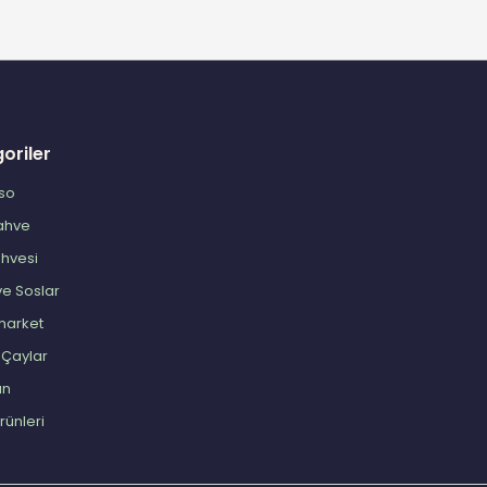
oriler
so
Kahve
ahvesi
ve Soslar
market
l Çaylar
an
Ürünleri