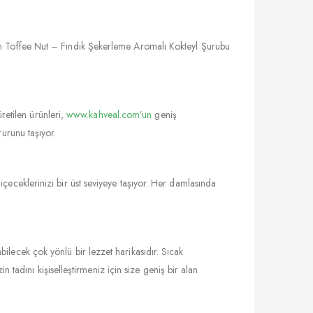
in Toffee Nut – Fındık Şekerleme Aromalı Kokteyl Şurubu
üretilen ürünleri,
www.kahveal.com’un
geniş
rurunu taşıyor.
çeceklerinizi bir üst seviyeye taşıyor. Her damlasında
lecek çok yönlü bir lezzet harikasıdır. Sıcak
n tadını kişiselleştirmeniz için size geniş bir alan