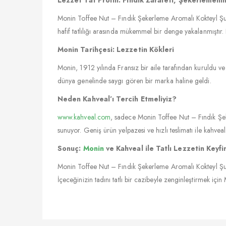
Monin Toffee Nut – Fındık Şekerleme Aromalı Kokteyl Şur
hafif tatlılığı arasında mükemmel bir denge yakalanmıştır. 
Monin Tarihçesi: Lezzetin Kökleri
Monin, 1912 yılında Fransız bir aile tarafından kuruldu ve 
dünya genelinde saygı gören bir marka haline geldi.
Neden Kahveal’ı Tercih Etmeliyiz?
www.kahveal.com
, sadece Monin Toffee Nut – Fındık Şeke
sunuyor. Geniş ürün yelpazesi ve hızlı teslimatı ile kahv
Sonuç:
Monin
ve Kahveal ile Tatlı Lezzetin Keyfin
Monin Toffee Nut – Fındık Şekerleme Aromalı Kokteyl Şu
İçeceğinizin tadını tatlı bir cazibeyle zenginleştirmek için