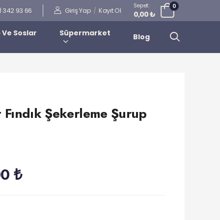
Sepet:
0
Giriş Yap
/
Kayıt Ol
) 342 93 66
0,00 ₺
 Ve Soslar
Süpermarket
Blog
t Fındık Şekerleme Şurup
0 ₺