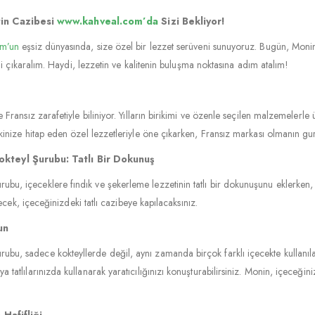
tin Cazibesi
www.kahveal.com’da
Sizi Bekliyor!
om’un
eşsiz dünyasında, size özel bir lezzet serüveni sunuyoruz. Bugün, Mon
ini çıkaralım. Haydi, lezzetin ve kalitenin buluşma noktasına adım atalım!
Fransız zarafetiyle biliniyor. Yılların birikimi ve özenle seçilen malzemelerle 
kinize hitap eden özel lezzetleriyle öne çıkarken, Fransız markası olmanın gu
kteyl Şurubu: Tatlı Bir Dokunuş
u, içeceklere fındık ve şekerleme lezzetinin tatlı bir dokunuşunu eklerken, i
decek, içeceğinizdeki tatlı cazibeye kapılacaksınız.
un
u, sadece kokteyllerde değil, aynı zamanda birçok farklı içecekte kullanılabi
atlılarınızda kullanarak yaratıcılığınızı konuşturabilirsiniz. Monin, içeceğinizi
 Hafifliği