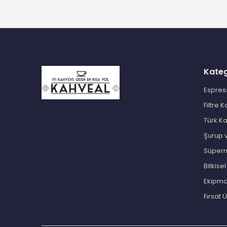
Kateg
Espres
Filtre 
Türk K
Şurup 
Süper
Bitkise
Ekipm
Fırsat 