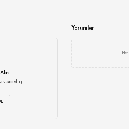
Yorumlar
Henü
 Alın
ünü satın almış
OL