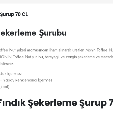
 Şurup 70 CL
Şekerleme Şurubu
Toffee Nut şekeri aromasından ilham alınarak üretilen Monin Toffee Nut
. MONIN Toffee Nut şurubu, tereyağlı ve zengin şekerleme ve macadamia
ilirsiniz.
ktoz İçermez
– Yapay Renklendirici İçermez
(kcal).
Fındık Şekerleme Şurup 