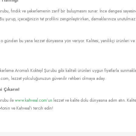
ubu, fındık ve şekerlemenin zarif bir buluşmasını sunar. İnce dengesi sayes
Bu şurup, içeceğinizin tat profilini zenginleştirirken, damaklarınıza unutulmaz 
o günden bu yana lezzet dünyasına yön veriyor. Kalitesi, yenilikçi ürünleri ve 
rleme Aromalı Kokteyl Şurubu gibi kaliteli ürünleri uygun fiyatlarla sunmakl
eal.com, lezzet yolculuğunuzun güvenilir rehberi olmaya aday.
i Çıkarın!
rubu ile
www.kahveal.com’un
lezzet ve kalite dolu dünyasına adım atın. Kalite,
 Monin ve Kahveal’ı tercih edin!