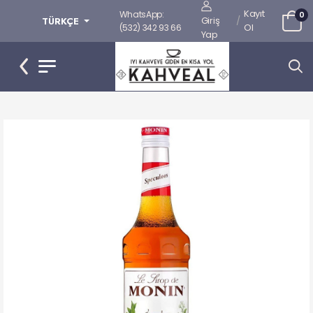
Kayıt
WhatsApp:
0
Giriş
/
TÜRKÇE
Ol
(532) 342 93 66
Yap