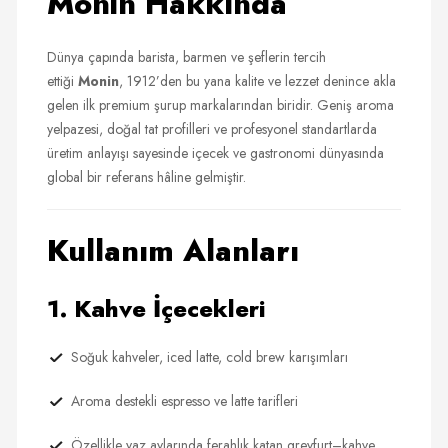
Monin Hakkında
Dünya çapında barista, barmen ve şeflerin tercih
ettiği
Monin
, 1912’den bu yana kalite ve lezzet denince akla
gelen ilk premium şurup markalarından biridir. Geniş aroma
yelpazesi, doğal tat profilleri ve profesyonel standartlarda
üretim anlayışı sayesinde içecek ve gastronomi dünyasında
global bir referans hâline gelmiştir.
Kullanım Alanları
1. Kahve İçecekleri
Soğuk kahveler, iced latte, cold brew karışımları
Aroma destekli espresso ve latte tarifleri
Özellikle yaz aylarında ferahlık katan greyfurt–kahve