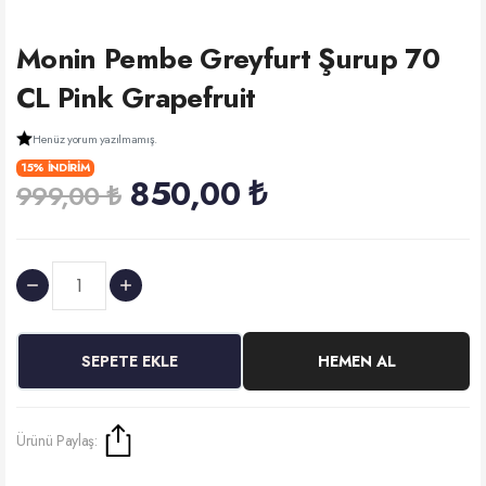
Monin Pembe Greyfurt Şurup 70
CL Pink Grapefruit
Henüz yorum yazılmamış.
15% İNDİRİM
850,00 ₺
999,00 ₺
SEPETE EKLE
HEMEN AL
Ürünü Paylaş: