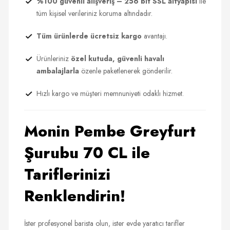
%100 güvenli alışveriş – 256 bit SSL altyapısı
ile
tüm kişisel verileriniz koruma altındadır.
Tüm ürünlerde ücretsiz kargo
avantajı.
Ürünleriniz
özel kutuda, güvenli havalı
ambalajlarla
özenle paketlenerek gönderilir.
Hızlı kargo ve müşteri memnuniyeti odaklı hizmet.
Monin Pembe Greyfurt
Şurubu 70 CL ile
Tariflerinizi
Renklendirin!
İster profesyonel barista olun, ister evde yaratıcı tarifler