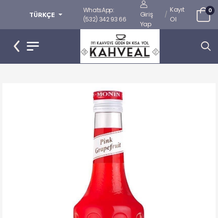
Kayıt
WhatsApp:
0
Giriş
/
TÜRKÇE
Ol
(532) 342 93 66
Yap