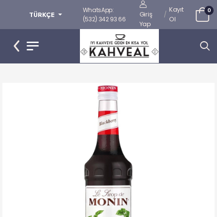
Kayıt
WhatsApp:
0
Giriş
/
TÜRKÇE
Ol
(532) 342 93 66
Yap