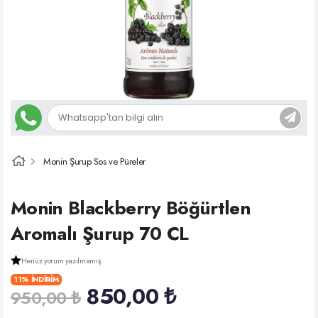
Monin Şurup Sos ve Püreler
Monin Blackberry Böğürtlen
Aromalı Şurup 70 CL
Henüz yorum yazılmamış.
11% İNDİRİM
850,00 ₺
950,00 ₺