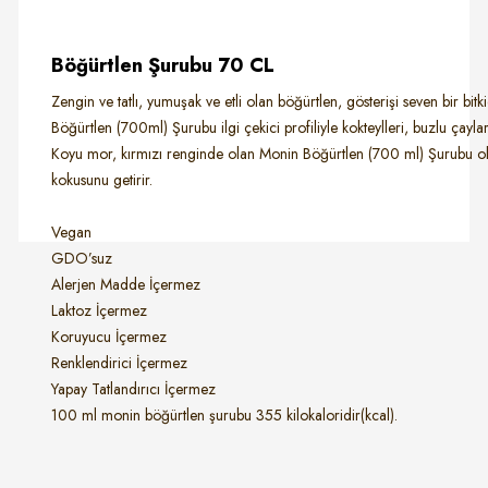
Böğürtlen Şurubu 70 CL
Zengin ve tatlı, yumuşak ve etli olan böğürtlen, gösterişi seven bir bitk
Böğürtlen (700ml) Şurubu ilgi çekici profiliyle kokteylleri, buzlu çayla
Koyu mor, kırmızı renginde olan Monin Böğürtlen (700 ml) Şurubu olgu
kokusunu getirir.
Vegan
GDO’suz
Alerjen Madde İçermez
Laktoz İçermez
Koruyucu İçermez
Renklendirici İçermez
Yapay Tatlandırıcı İçermez
100 ml monin böğürtlen şurubu 355 kilokaloridir(kcal).