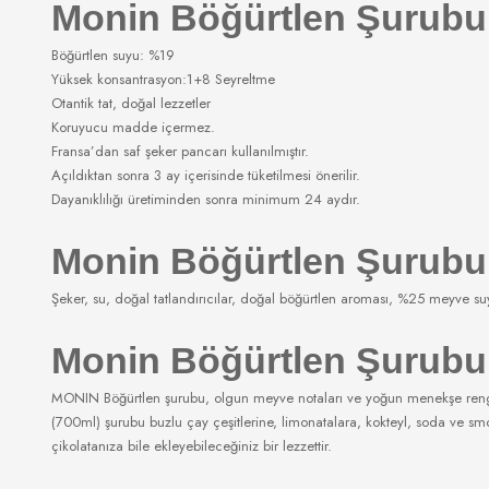
Monin Böğürtlen Şurubun
Böğürtlen suyu: %19
Yüksek konsantrasyon:1+8 Seyreltme
Otantik tat, doğal lezzetler
Koruyucu madde içermez.
Fransa’dan saf şeker pancarı kullanılmıştır.
Açıldıktan sonra 3 ay içerisinde tüketilmesi önerilir.
Dayanıklılığı üretiminden sonra minimum 24 aydır.
Monin Böğürtlen Şurubun
Şeker, su, doğal tatlandırıcılar, doğal böğürtlen aroması, %25 meyve su
Monin Böğürtlen Şurubun
MONIN Böğürtlen şurubu, olgun meyve notaları ve yoğun menekşe rengi il
(700ml) şurubu buzlu çay çeşitlerine, limonatalara, kokteyl, soda ve smoot
çikolatanıza bile ekleyebileceğiniz bir lezzettir.